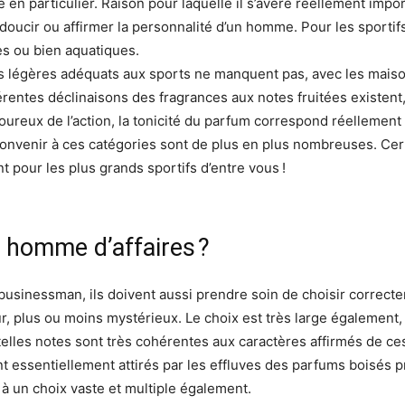
en particulier. Raison pour laquelle il s’avère réellement impo
adoucir ou affirmer la personnalité d’un homme. Pour les sportifs,
es ou bien aquatiques.
s légères adéquats aux sports ne manquent pas, avec les mais
érentes déclinaisons des fragrances aux notes fruitées existent
eux de l’action, la tonicité du parfum correspond réellement à l
convenir à ces catégories sont de plus en plus nombreuses. Ce
t pour les plus grands sportifs d’entre vous !
 homme d’affaires ?
businessman, ils doivent aussi prendre soin de choisir correctem
, plus ou moins mystérieux. Le choix est très large également,
 telles notes sont très cohérentes aux caractères affirmés de 
ont essentiellement attirés par les effluves des parfums boisé
 à un choix vaste et multiple également.