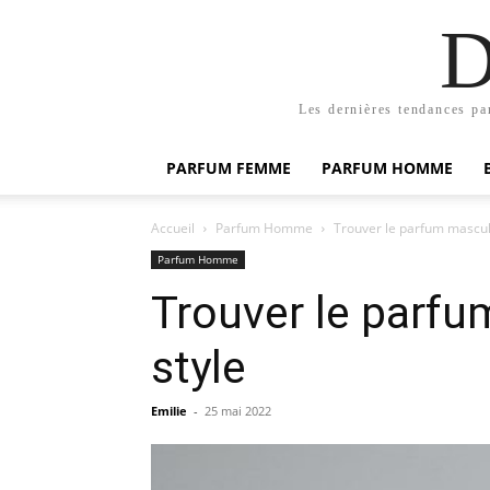
D
Les dernières tendances pa
PARFUM FEMME
PARFUM HOMME
Accueil
Parfum Homme
Trouver le parfum masculi
Parfum Homme
Trouver le parfu
style
Emilie
-
25 mai 2022