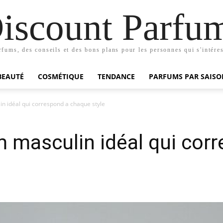
iscount Parfu
rfums, des conseils et des bons plans pour les personnes qui s'intéres
BEAUTÉ
COSMÉTIQUE
TENDANCE
PARFUMS PAR SAISO
n idéal qui correspond a chaque style
m masculin idéal qui cor