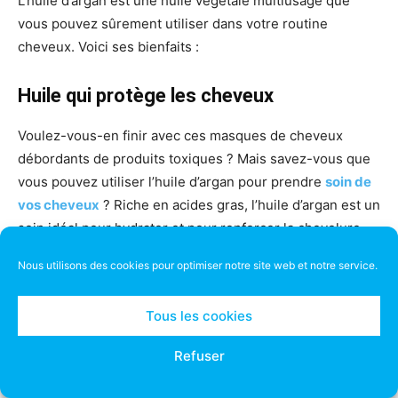
L’huile d’argan est une huile végétale multiusage que
vous pouvez sûrement utiliser dans votre routine
cheveux. Voici ses bienfaits :
Huile qui protège les cheveux
Voulez-vous-en finir avec ces masques de cheveux
débordants de produits toxiques ? Mais savez-vous que
vous pouvez utiliser l’huile d’argan pour prendre
soin de
vos cheveux
? Riche en acides gras, l’huile d’argan est un
soin idéal pour hydrater et pour renforcer la chevelure
contre ces agressions extérieures.
Nous utilisons des cookies pour optimiser notre site web et notre service.
Elle s’utilise aussi à titre préventif, afin de gainer le
Tous les cookies
cheveu et de limiter l’impact des agents extérieurs sur la
fibre capillaire. En plus, elle peut les protéger des
Refuser
agressions extérieures. En outre, elle réparera les
pointes fourchues et rendra vos cheveux plus doux et