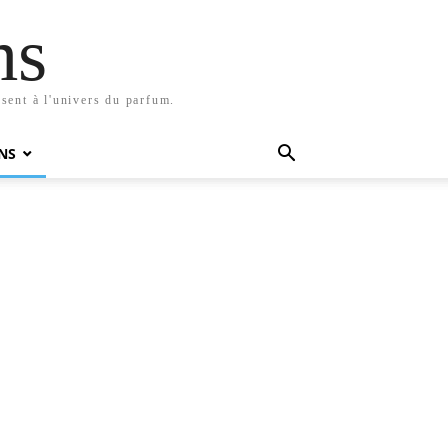
ms
sent à l'univers du parfum.
NS