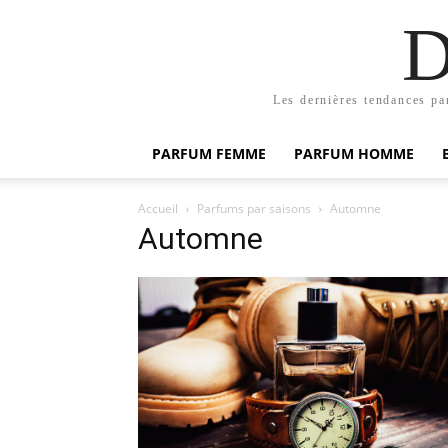
D
Les dernières tendances pa
PARFUM FEMME
PARFUM HOMME
Accueil
Parfums par saisons
Automne
Automne