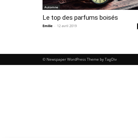
Automne
Le top des parfums boisés
Emilie
-
12 avril 2019
© Newspaper WordPress Theme by TagDiv