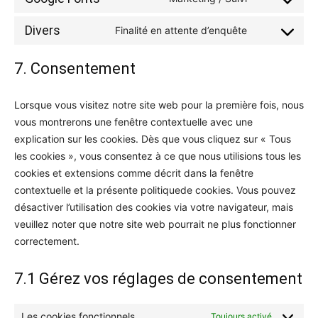
Consent
service
track
to
facebook
Divers
Finalité en attente d’enquête
Consent
service
to
google-
7. Consentement
service
fonts
divers
Lorsque vous visitez notre site web pour la première fois, nous
vous montrerons une fenêtre contextuelle avec une
explication sur les cookies. Dès que vous cliquez sur « Tous
les cookies », vous consentez à ce que nous utilisions tous les
cookies et extensions comme décrit dans la fenêtre
contextuelle et la présente politiquede cookies. Vous pouvez
désactiver l’utilisation des cookies via votre navigateur, mais
veuillez noter que notre site web pourrait ne plus fonctionner
correctement.
7.1 Gérez vos réglages de consentement
Les cookies fonctionnels
Toujours activé