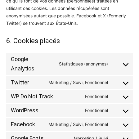
ce qu’ils font de vos données (personnelles) traitées en
utilisant ces cookies. Les données récupérées sont
anonymisées autant que possible. Facebook et X (Formerly
Twitter) se trouvent aux États-Unis.
6. Cookies placés
Google
Statistiques (anonymes)
Consent
Analytics
to
Twitter
service
Marketing / Suivi, Fonctionnel
Consent
google-
to
WP Do Not Track
Fonctionnel
analytics
Consent
service
to
twitter
WordPress
Fonctionnel
Consent
service
to
wp-
Facebook
Marketing / Suivi, Fonctionnel
Consent
service
do-
to
wordpress
not-
Google Fonts
Marketing / Suivi