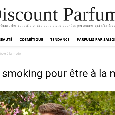
iscount Parfu
rfums, des conseils et des bons plans pour les personnes qui s'intéres
BEAUTÉ
COSMÉTIQUE
TENDANCE
PARFUMS PAR SAISO
 être à la mode
e smoking pour être à la