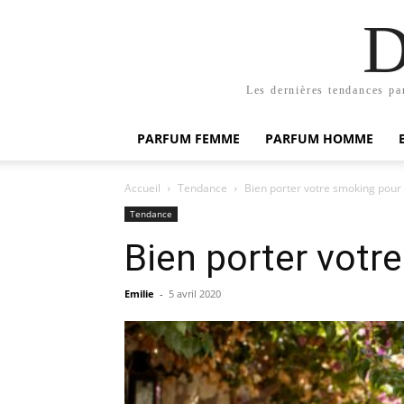
D
Les dernières tendances pa
PARFUM FEMME
PARFUM HOMME
Accueil
Tendance
Bien porter votre smoking pour
Tendance
Bien porter votr
Emilie
-
5 avril 2020