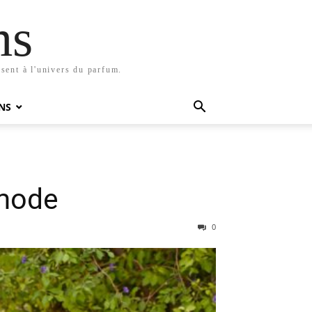
ms
sent à l'univers du parfum.
NS
 mode
0