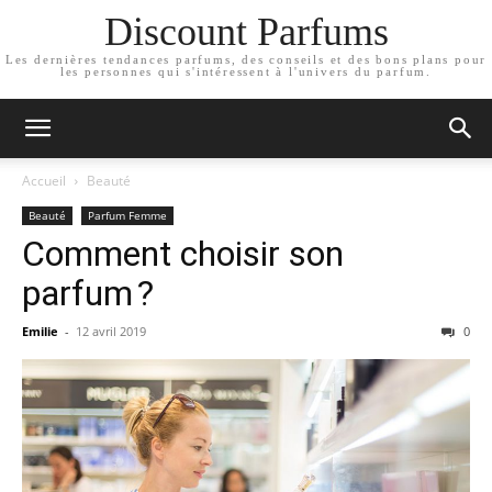
Discount Parfums
Les dernières tendances parfums, des conseils et des bons plans pour
les personnes qui s'intéressent à l'univers du parfum.
Accueil
Beauté
Beauté
Parfum Femme
Comment choisir son
parfum ?
Emilie
-
12 avril 2019
0